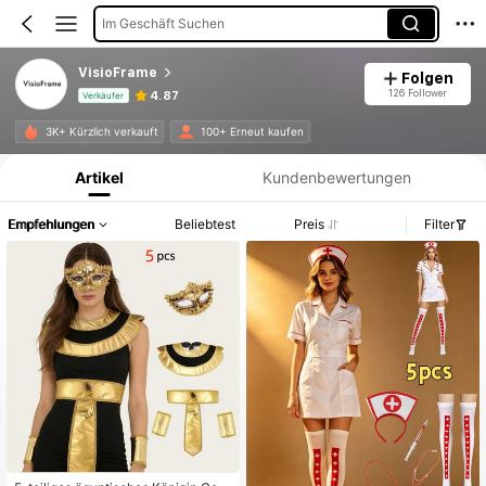
Im Geschäft Suchen
VisioFrame
Folgen
126 Follower
4.87
Verkäufer
Produktinformation: Preisangabe, Verkaufs- und Lagerbestandsdetails.
3K+ Kürzlich verkauft
100+ Erneut kaufen
Artikel
Kundenbewertungen
Empfehlungen
Beliebtest
Preis
Filter