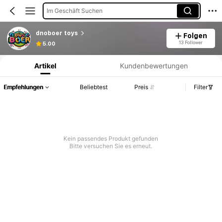
Im Geschäft Suchen
dnoboer toys
Folgen
Produktinformation: Preisangabe, Verkaufs- und Lagerbestandsdetails.
13 Follower
5.00
Artikel
Kundenbewertungen
Empfehlungen
Beliebtest
Preis
Filter
Kein passendes Produkt gefunden
Bitte versuchen Sie es erneut.