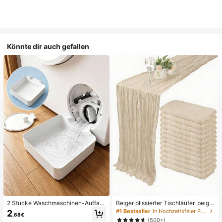
Könnte dir auch gefallen
2 Stücke Waschmaschinen-Auffan
Beiger plissierter Tischläufer, beige
gwanne Tropfschale, wasserdichte
Tischdecke, Geburtstagsfeier-Zub
#1 Bestseller
in Hochzeitsfeier Party-Tischdecke
2
,68€
Bodenschutzmatte für Waschraum,
ehör, Geburtstagsdekoration, hellbr
(500+)