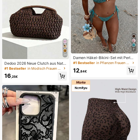
7
34
Damen Häkel-Bikini-Set mit Perle
n, Neckholder, rückenfrei, sexy, 2-t
#1 Bestseller
in Pflanzen Frauen Bikini-Sets
Dedoo 2026 Neue Clutch aus Natur
eiliger Badeanzug im Boho-Stil, ge
faser, handgewebte Raffia-Gras So
#1 Bestseller
in Modisch Frauen Clutches
12
eignet für Strand, Urlaub und Poolp
,84€
mmer Strandtasche, Strohtasche, B
16
arty im Sommer, Resort-Wear
oho Chic
,25€