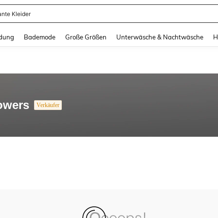
ante Kleider
and down arrow keys to navigate search Zuletzt gesucht and Suche und Finde. Pr
dung
Bademode
Große Größen
Unterwäsche & Nachtwäsche
H
owers
Verkäufer