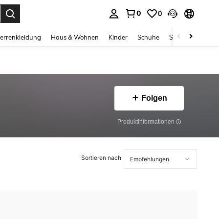
0
0
ess Enter to select.
errenkleidung
Haus & Wohnen
Kinder
Schuhe
Schmuck & Acces
Folgen
Produktinformationen
Sortieren nach