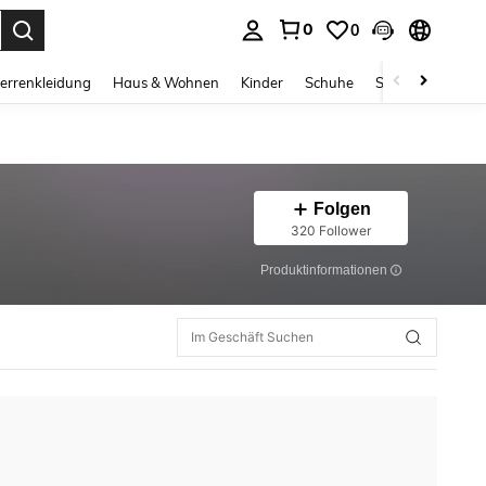
0
0
ess Enter to select.
errenkleidung
Haus & Wohnen
Kinder
Schuhe
Schmuck & Acces
Folgen
320 Follower
Produktinformationen