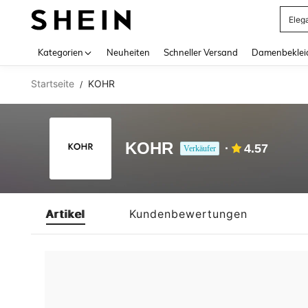
Eleg
Use up 
Kategorien
Neuheiten
Schneller Versand
Damenbeklei
Startseite
KOHR
/
KOHR
4.57
Verkäufer
Artikel
Kundenbewertungen