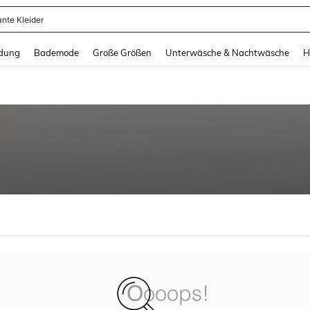
ante Kleider
and down arrow keys to navigate search Zuletzt gesucht and Suche und Finde. Pr
dung
Bademode
Große Größen
Unterwäsche & Nachtwäsche
H