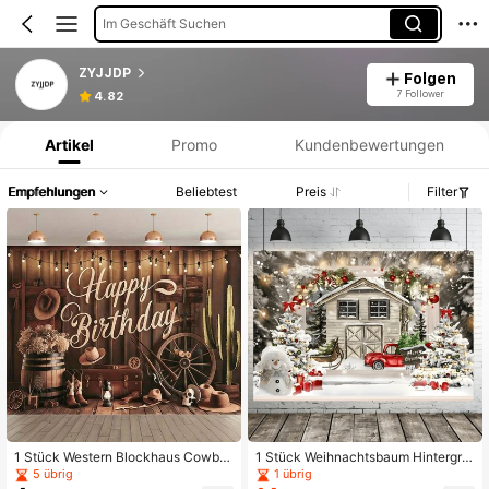
Im Geschäft Suchen
ZYJJDP
Folgen
Produktinformation: Preisangabe, Verkaufs- und Lagerbestandsdetails.
7 Follower
4.82
Artikel
Promo
Kundenbewertungen
Empfehlungen
Beliebtest
Preis
Filter
1 Stück Western Blockhaus Cowbo
1 Stück Weihnachtsbaum Hintergru
y Geburtstags-Themenbanner, aus
ndfahne im Winter-Wunderland-Sti
5 übrig
1 übrig
Polyestermaterial, geeignet für Hoc
l, aus Polyesterfaser, geeignet für W