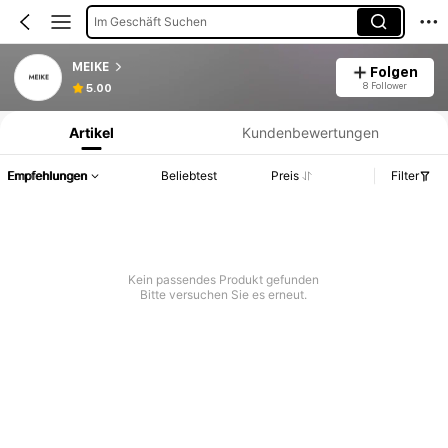
Im Geschäft Suchen
MEIKE
Folgen
Produktinformation: Preisangabe, Verkaufs- und Lagerbestandsdetails.
8 Follower
5.00
Artikel
Kundenbewertungen
Empfehlungen
Beliebtest
Preis
Filter
Kein passendes Produkt gefunden
Bitte versuchen Sie es erneut.