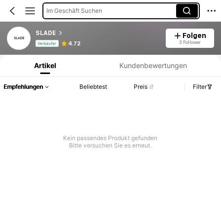
Im Geschäft Suchen
SLADE
Folgen
Produktinformation: Preisangabe, Verkaufs- und Lagerbestandsdetails.
3 Follower
4.72
Verkäufer
Artikel
Kundenbewertungen
Empfehlungen
Beliebtest
Preis
Filter
Kein passendes Produkt gefunden
Bitte versuchen Sie es erneut.