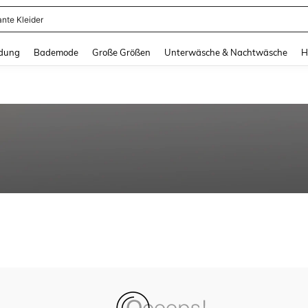
ante Kleider
and down arrow keys to navigate search Zuletzt gesucht and Suche und Finde. Pr
dung
Bademode
Große Größen
Unterwäsche & Nachtwäsche
H