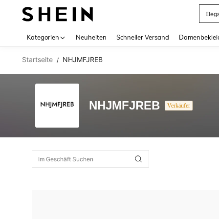
Eleg
Use up 
Kategorien
Neuheiten
Schneller Versand
Damenbeklei
Startseite
NHJMFJREB
/
NHJMFJREB
Verkäufer