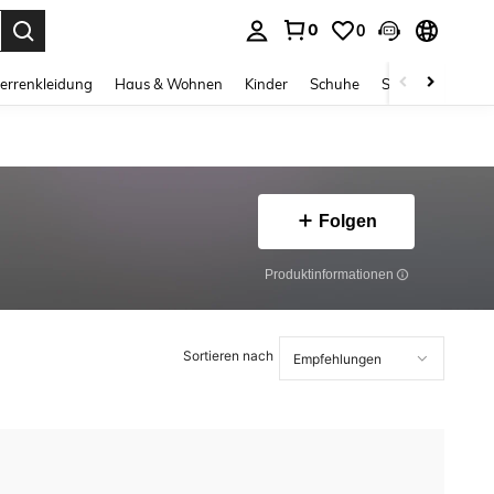
0
0
ess Enter to select.
errenkleidung
Haus & Wohnen
Kinder
Schuhe
Schmuck & Acces
Folgen
Produktinformationen
Sortieren nach