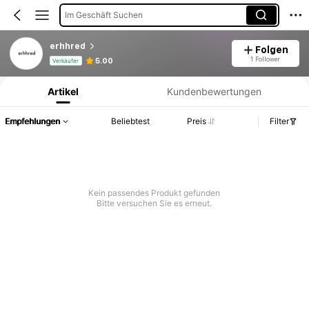
Im Geschäft Suchen
erhhred
Folgen
Produktinformation: Preisangabe, Verkaufs- und Lagerbestandsdetails.
1 Follower
5.00
Verkäufer
Artikel
Kundenbewertungen
Empfehlungen
Beliebtest
Preis
Filter
Kein passendes Produkt gefunden
Bitte versuchen Sie es erneut.