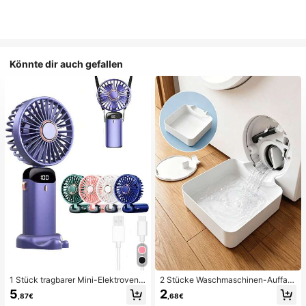
Könnte dir auch gefallen
1 Stück tragbarer Mini-Elektroventil
2 Stücke Waschmaschinen-Auffan
ator, tragbarer USB-aufladbarer Ve
gwanne Tropfschale, wasserdichte
5
2
,87€
,68€
ntilator, Nackenventilator, USB-Ven
Bodenschutzmatte für Waschraum,