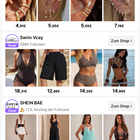
4
5
5
7
,81€
,95€
,95€
,19€
Swim Vcay
598K Follower
Zum Shop
99+ Neu
18
12
14
14
,31€
,49€
,35€
,99€
SHEIN BAE
13% Anstieg der Follower
Zum Shop
99+ Neu