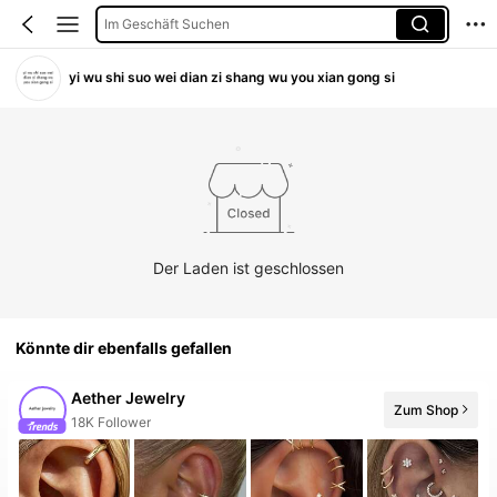
Im Geschäft Suchen
yi wu shi suo wei dian zi shang wu you xian gong si
Der Laden ist geschlossen
Könnte dir ebenfalls gefallen
Aether Jewelry
18K Follower
Zum Shop
20+ Neu