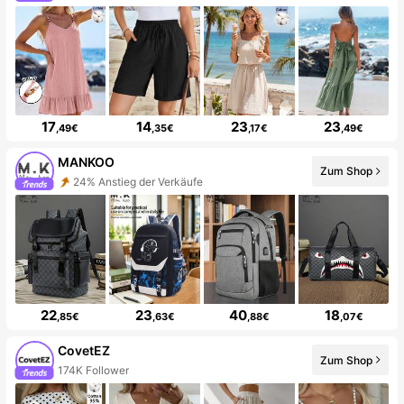
17
14
23
23
,49€
,35€
,17€
,49€
MANKOO
Zum Shop
24% Anstieg der Verkäufe
22
23
40
18
,85€
,63€
,88€
,07€
CovetEZ
Zum Shop
174K Follower