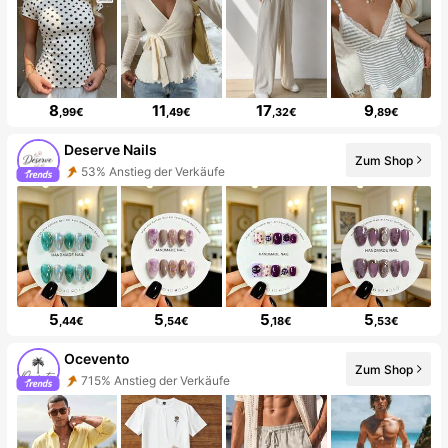
8
11
17
9
,99€
,49€
,32€
,89€
Deserve Nails
Zum Shop
53% Anstieg der Verkäufe
5
5
5
5
,44€
,54€
,18€
,53€
Ocevento
Zum Shop
715% Anstieg der Verkäufe