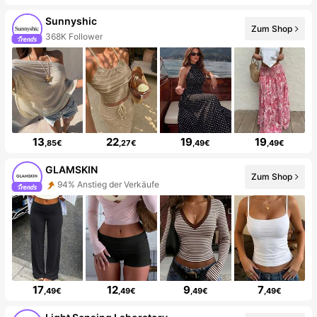
Sunnyshic
Zum Shop
368K Follower
13
22
19
19
,85€
,27€
,49€
,49€
GLAMSKIN
Zum Shop
94% Anstieg der Verkäufe
17
12
9
7
,49€
,49€
,49€
,49€