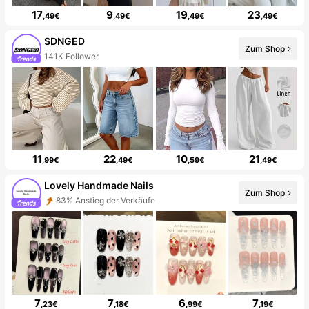
17
9
19
23
,49€
,49€
,49€
,49€
SDNGED
Zum Shop
141K Follower
11
22
10
21
,99€
,49€
,59€
,49€
Lovely Handmade Nails
Zum Shop
83% Anstieg der Verkäufe
7
7
6
7
,23€
,18€
,99€
,19€