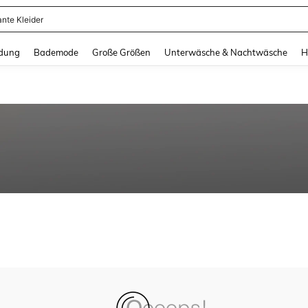
ante Kleider
and down arrow keys to navigate search Zuletzt gesucht and Suche und Finde. Pr
dung
Bademode
Große Größen
Unterwäsche & Nachtwäsche
H