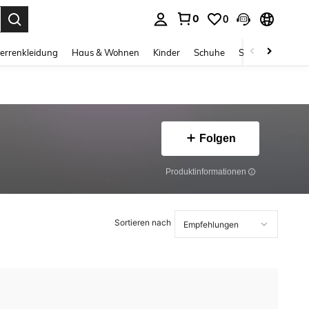
0
0
ess Enter to select.
errenkleidung
Haus & Wohnen
Kinder
Schuhe
Schmuck & Acces
Folgen
Produktinformationen
Sortieren nach