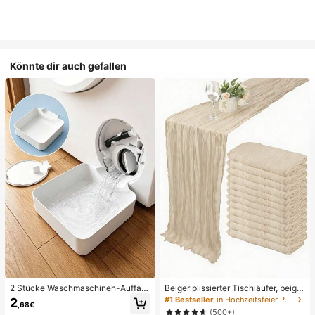
Könnte dir auch gefallen
2 Stücke Waschmaschinen-Auffan
Beiger plissierter Tischläufer, beige
gwanne Tropfschale, wasserdichte
Tischdecke, Geburtstagsfeier-Zub
#1 Bestseller
in Hochzeitsfeier Party-Tischdecke
2
,68€
Bodenschutzmatte für Waschraum,
ehör, Geburtstagsdekoration, hellbr
(500+)