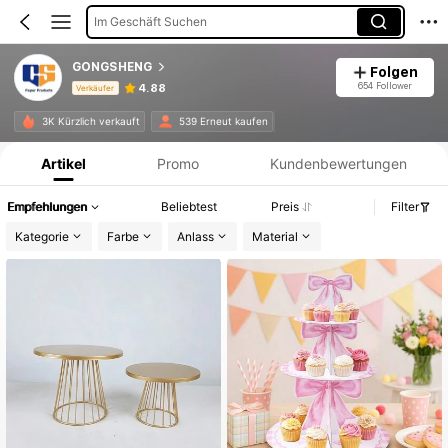
Im Geschäft Suchen
GONGSHENG
Folgen
654 Follower
4.88
Verkäufer
Produktinformation: Preisangabe, Verkaufs- und Lagerbestandsdetails.
3K Kürzlich verkauft
539 Erneut kaufen
Artikel
Promo
Kundenbewertungen
Empfehlungen
Beliebtest
Preis
Filter
Kategorie
Farbe
Anlass
Material