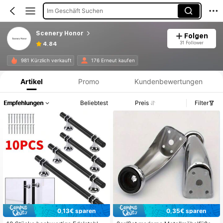
Im Geschäft Suchen
Scenery Honor
Folgen
31 Follower
4.84
Produktinformation: Preisangabe, Verkaufs- und Lagerbestandsdetails.
981 Kürzlich verkauft
176 Erneut kaufen
Artikel
Promo
Kundenbewertungen
Empfehlungen
Beliebtest
Preis
Filter
0,13€ sparen
0,35€ sparen