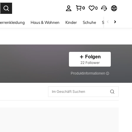
0
0
ess Enter to select.
errenkleidung
Haus & Wohnen
Kinder
Schuhe
Schmuck & Acces
Folgen
22 Follower
Produktinformationen