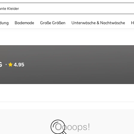
ante Kleider
and down arrow keys to navigate search Zuletzt gesucht and Suche und Finde. Pr
dung
Bademode
Große Größen
Unterwäsche & Nachtwäsche
H
G
4.95