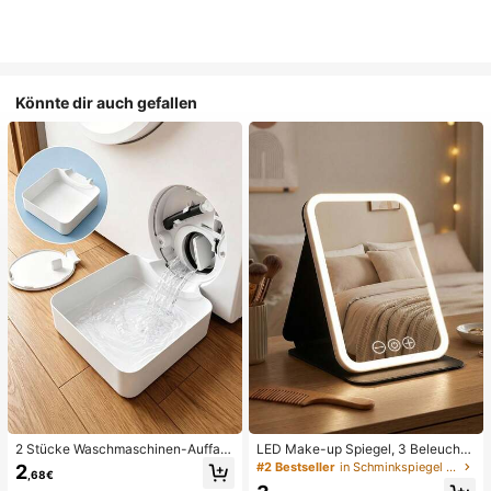
Könnte dir auch gefallen
2 Stücke Waschmaschinen-Auffan
LED Make-up Spiegel, 3 Beleuchtu
gwanne Tropfschale, wasserdichte
ngsmodi, einstellbare Helligkeit, tra
#2 Bestseller
in Schminkspiegel & Duschspiegel
2
,68€
Bodenschutzmatte für Waschraum,
gbares faltbares Design, geeignet f