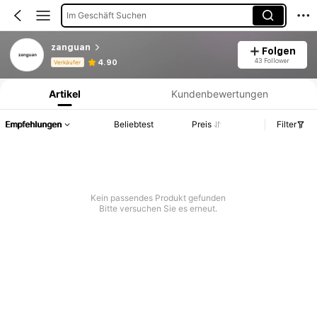
Im Geschäft Suchen
zanguan
Folgen
Produktinformation: Preisangabe, Verkaufs- und Lagerbestandsdetails.
43 Follower
4.90
Verkäufer
Artikel
Kundenbewertungen
Empfehlungen
Beliebtest
Preis
Filter
Kein passendes Produkt gefunden
Bitte versuchen Sie es erneut.