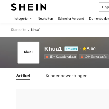
Eleg
Use up 
Kategorien
Neuheiten
Schneller Versand
Damenbeklei
Startseite
Khua1
/
Khua1
5.00
Verkäufer
1K+ Kürzlich verkauft
100+ Erneut kaufen
Artikel
Kundenbewertungen