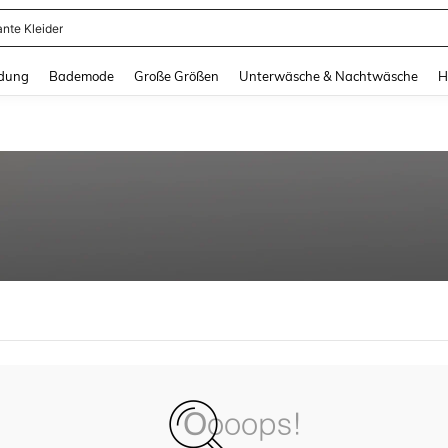
ante Kleider
and down arrow keys to navigate search Zuletzt gesucht and Suche und Finde. Pr
dung
Bademode
Große Größen
Unterwäsche & Nachtwäsche
H