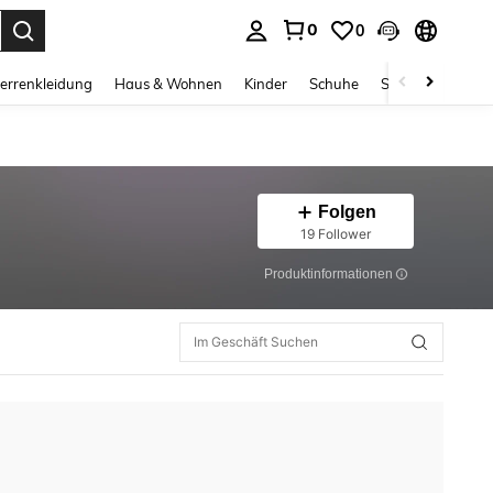
0
0
ess Enter to select.
errenkleidung
Haus & Wohnen
Kinder
Schuhe
Schmuck & Acces
Folgen
19 Follower
Produktinformationen