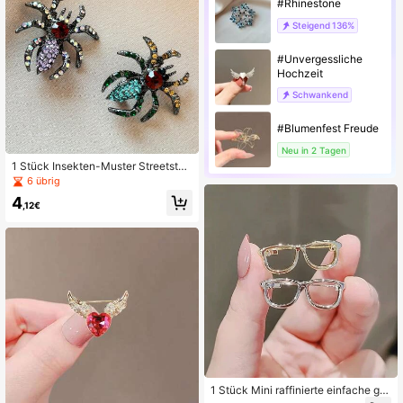
#Rhinestone
Steigend
136%
#Unvergessliche
Hochzeit
Schwankend
#Blumenfest Freude
Neu in 2 Tagen
1 Stück Insekten-Muster Streetstyl
e Zinklegierung Spinnen-Brosche T
6 übrig
ier-Brosche geeignet für Frühling S
4
ommer Herbst Winter Alltag-Outfit
,12€
1 Stück Mini raffinierte einfache glä
nzende Brillen Broschen Pins, elega