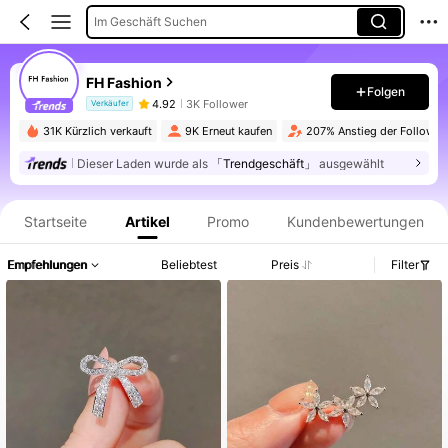
Im Geschäft Suchen
FH Fashion
Folgen
4.92
3K Follower
Verkäufer
31K Kürzlich verkauft
9K Erneut kaufen
207% Anstieg der Follower
Dieser Laden wurde als
「Trendgeschäft」
ausgewählt
Produktinformation: Preisangabe, Verkaufs- und Lagerbestandsdetails.
Startseite
Artikel
Promo
Kundenbewertungen
Empfehlungen
Beliebtest
Preis
Filter