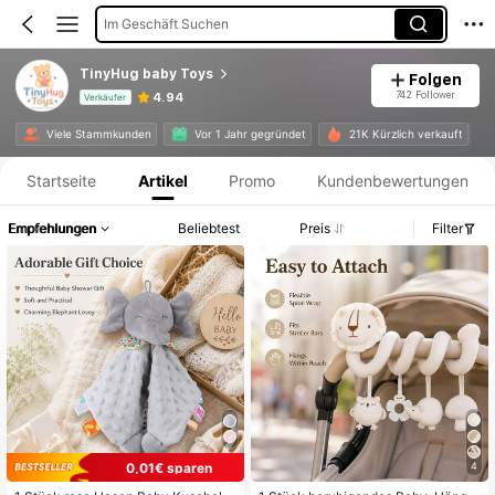
Im Geschäft Suchen
TinyHug baby Toys
Folgen
742 Follower
4.94
Verkäufer
Produktinformation: Preisangabe, Verkaufs- und Lagerbestandsdetails.
Viele Stammkunden
Vor 1 Jahr gegründet
21K Kürzlich verkauft
Startseite
Artikel
Promo
Kundenbewertungen
Empfehlungen
Beliebtest
Preis
Filter
0,01€ sparen
4