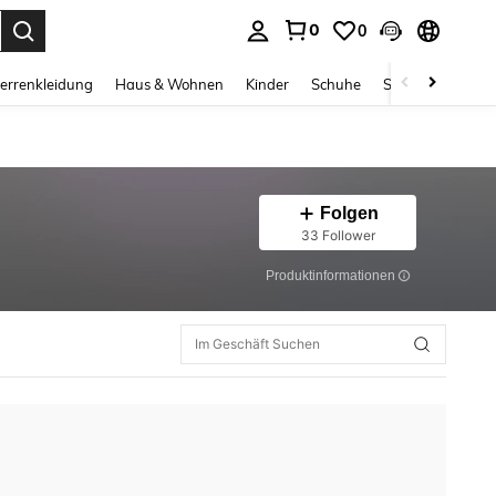
0
0
ess Enter to select.
errenkleidung
Haus & Wohnen
Kinder
Schuhe
Schmuck & Acces
Folgen
33 Follower
Produktinformationen