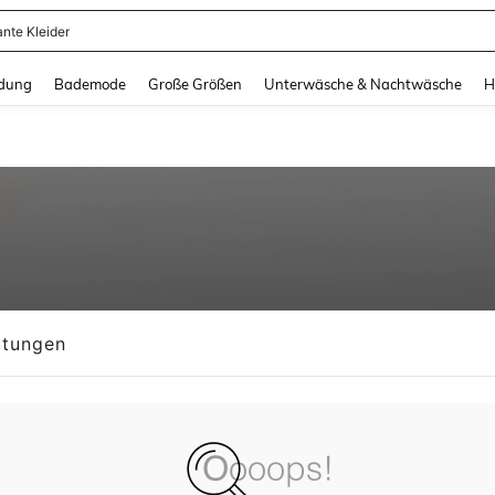
ante Kleider
and down arrow keys to navigate search Zuletzt gesucht and Suche und Finde. Pr
dung
Bademode
Große Größen
Unterwäsche & Nachtwäsche
H
tungen