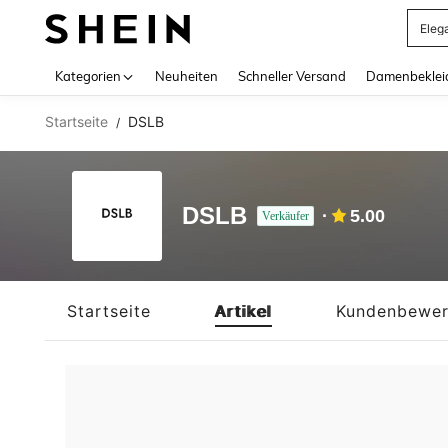
Eleg
Use up 
Kategorien
Neuheiten
Schneller Versand
Damenbeklei
Startseite
DSLB
/
DSLB
5.00
Verkäufer
Startseite
Artikel
Kundenbewer