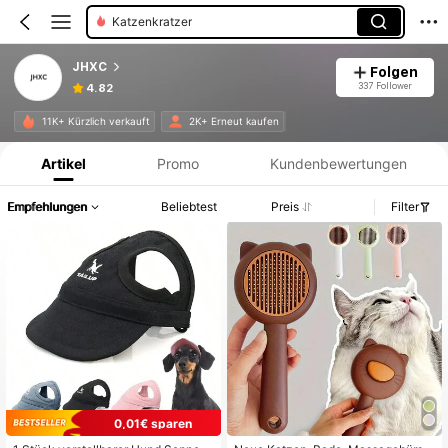
Katzenkratzer
JHXC
Folgen
337 Follower
4.82
Produktinformation: Preisangabe, Verkaufs- und Lagerbestandsdetails.
11K+ Kürzlich verkauft
2K+ Erneut kaufen
Artikel
Promo
Kundenbewertungen
Empfehlungen
Beliebtest
Preis
Filter
0,01€ sparen