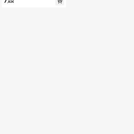
7
undebett
,82€