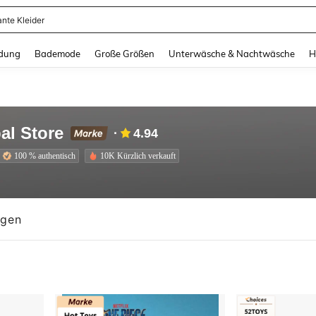
ante Kleider
and down arrow keys to navigate search Zuletzt gesucht and Suche und Finde. Pr
dung
Bademode
Große Größen
Unterwäsche & Nachtwäsche
H
al Store
4.94
100 % authentisch
10K Kürzlich verkauft
100 % authentisch
ngen