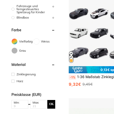
Fahrzeuge und
ferngesteuertes
Spielzeug für Kinder
Blindbox
Farbe
Vielfarbig
Weiss
Grau
Material
0,13€ s
Zinklegierung
1:36 Maßstab Zinklegierung Druckguss Legierung Auto Modell, kreatives Modellspielzeug Dekoration, geeignet für Jugendliche und Erwachsene Sammlung, kan
-1%
Harz
9,32€
9,45€
Preisklasse (EUR)
Min:
Max:
OK