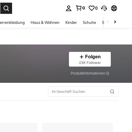
0
0
ess Enter to select.
errenkleidung
Haus & Wohnen
Kinder
Schuhe
Schmuck & Acces
Folgen
23K Follower
Produktinformationen