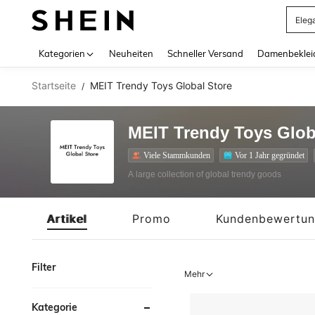
Eleg
Use up 
Kategorien
Neuheiten
Schneller Versand
Damenbeklei
Startseite
MEIT Trendy Toys Global Store
/
MEIT Trendy Toys Glob
Viele Stammkunden
Vor 1 Jahr gegründet
A large collection of global trendy goods
Artikel
Promo
Kundenbewertu
Filter
Mehr
Kategorie