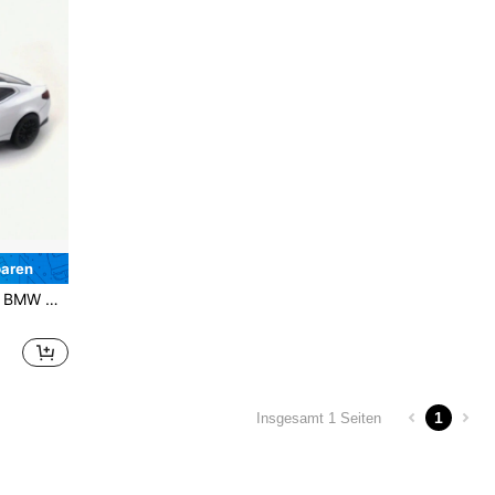
paren
ück, Geburtstagsgeschenk
1
Insgesamt 1 Seiten