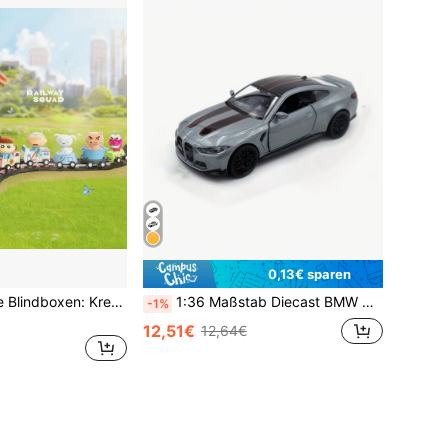
0,13€ sparen
52Toys Zug-Serie Blindboxen: Kreative Schreibtisch-Dekoration Geschenke, geeignet für Erwachsene ab 14+
1:36 Maßstab Diecast BMW M4 CSL Sportwagen Modell, mit öffnenden Türen, Sammlerstück, Geburtstagsgeschenk
-1%
12,51€
12,64€