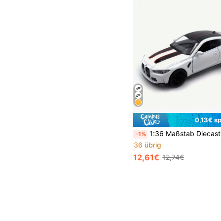
0,13€ s
1:36 Maßstab Diecast BMW M4 CSL Sportwagen Modell, mit öffnenden Türen, Sammlerst
-1%
36 übrig
12,61€
12,74€