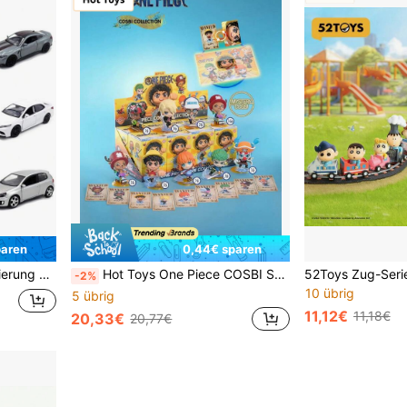
paren
0,44€ sparen
n als Raumdekoration Geschenk verwendet werden
Hot Toys One Piece COSBI Serie Blind Boxes, kreative Tischdekorationen, geeignet für Erwachsene ab 14 Jahren.
-2%
10 übrig
5 übrig
11,12€
11,18€
20,33€
20,77€