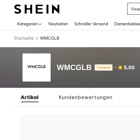
Eleg
Use up 
Kategorien
Neuheiten
Schneller Versand
Damenbeklei
Startseite
WMCGLB
/
WMCGLB
5.00
Verkäufer
Artikel
Kundenbewertungen