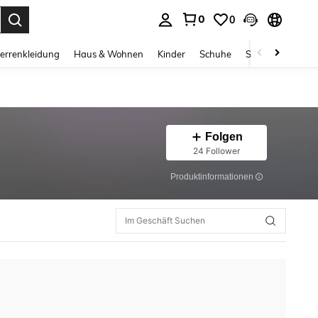
0
0
ess Enter to select.
errenkleidung
Haus & Wohnen
Kinder
Schuhe
Schmuck & Acces
Folgen
24 Follower
Produktinformationen