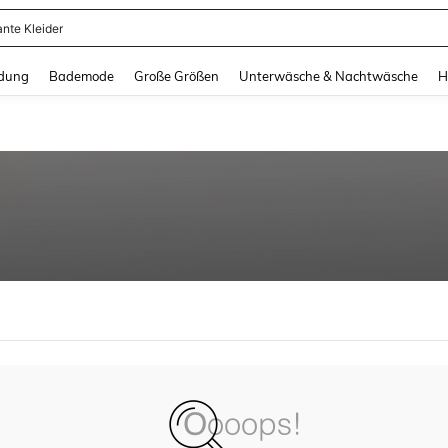
ante Kleider
and down arrow keys to navigate search Zuletzt gesucht and Suche und Finde. Pr
dung
Bademode
Große Größen
Unterwäsche & Nachtwäsche
H