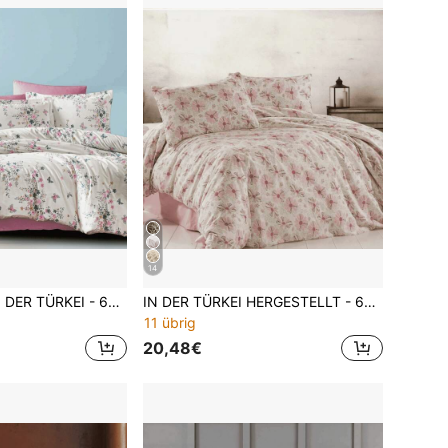
14
HERGESTELLT IN DER TÜRKEI - 65% Baumwoll-Bettwäsche-Set mit Kissenbezügen - Größen 160x220 und 200x220 - elegant, atmungsaktiv und langanhaltend
IN DER TÜRKEI HERGESTELLT - 65% Baumwolle Bettwäsche-Set mit Kissenbezügen - Größen 160x220 und 200x220 - Elegant, atmungsaktiv & langanhaltend
11 übrig
20,48€