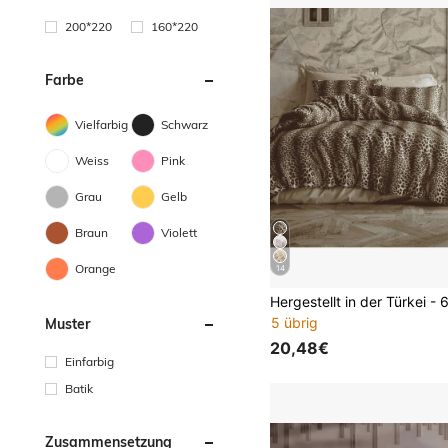
200*220
160*220
Farbe
Vielfarbig
Schwarz
Weiss
Pink
Grau
Gelb
Braun
Violett
Orange
14
5 übrig
Muster
20,48€
Einfarbig
Batik
Zusammensetzung