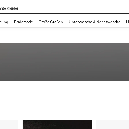
ante Kleider
and down arrow keys to navigate search Zuletzt gesucht and Suche und Finde. Pr
dung
Bademode
Große Größen
Unterwäsche & Nachtwäsche
H