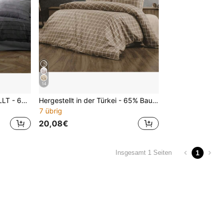
14
IN DER TÜRKEI HERGESTELLT - 65% Baumwolle Bettwäsche Set mit Kissenbezügen - Größen 160x220 und 200x220 - Elegant, atmungsaktiv & langanhaltend
Hergestellt in der Türkei - 65% Baumwoll Bettwäsche-Set mit Kissenbezügen - Größen 160x220 und 200x220 - elegant, atmungsaktiv & langanhaltend
7 übrig
20,08€
1
Insgesamt 1 Seiten