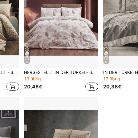
14
14
IN DER TÜRKEI HERGESTELLT - 65% Baumwollbettwäsche-Set mit Kissenbezügen - Größen 160x220 und 200x220 - Elegant, atmungsaktiv & langanhaltend
HERGESTELLT IN DER TÜRKEI - 65% Baumwolle Bettwäsche-Set mit Kissenbezügen - Größen 160x220 und 200x220 - Elegant, atmungsaktiv und langanhaltend
13 übrig
13 übrig
20,48€
20,38€