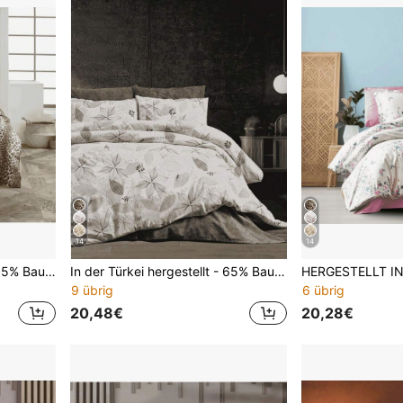
14
14
Hergestellt in der Türkei - 65% Baumwoll-Bettwäsche-Set mit Kissenbezügen - Größen 160x220 und 200x220 - Elegant, atmungsaktiv & langanhaltend
In der Türkei hergestellt - 65% Baumwolle Bettwäsche-Set mit Kissenbezügen - Größen 160x220 und 200x220 - elegant, atmungsaktiv & langanhaltend
9 übrig
6 übrig
20,48€
20,28€