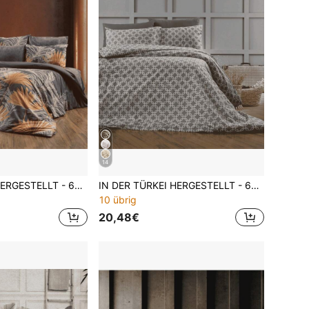
14
IN DER TÜRKEI HERGESTELLT - 65% Baumwolle Bettwäsche-Set mit Kissenbezügen - Größen 160x220 und 200x220 - Elegant, atmungsaktiv & langanhaltend
IN DER TÜRKEI HERGESTELLT - 65% Baumwolle Bettwäsche-Set mit Kissenbezügen - Größen 160x220 und 200x220 - Elegant, atmungsaktiv & langanhaltend
10 übrig
20,48€