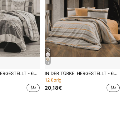
14
IN DER TÜRKEI HERGESTELLT - 65% Baumwoll-Bettwäsche-Set mit Kissenbezügen - Größen 160x220 und 200x220 - elegant, atmungsaktiv & langanhaltend
IN DER TÜRKEI HERGESTELLT - 65% Baumwoll-Bettwäsche-Set mit Kissenbezügen - Größen 160x220 und 200x220 - Elegant, atmungsaktiv & langanhaltend
12 übrig
20,18€