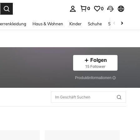
0
0
ess Enter to select.
errenkleidung
Haus & Wohnen
Kinder
Schuhe
Schmuck & Acces
Folgen
15 Follower
Produktinformationen