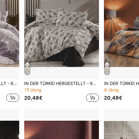
14
14
IN DER TÜRKEI HERGESTELLT - 65% Baumwolle Bettwäsche-Set mit Kissenbezügen - Größen 160x220 und 200x220 - Elegant, atmungsaktiv & langanhaltend
IN DER TÜRKEI HERGESTELLT - 65% Baumwolle Bettwäsche-Set mit Kissenbezügen - Größen 160x220 und 200x220 - elegant, atmungsaktiv & langanhaltend
15 übrig
6 übrig
20,48€
20,48€