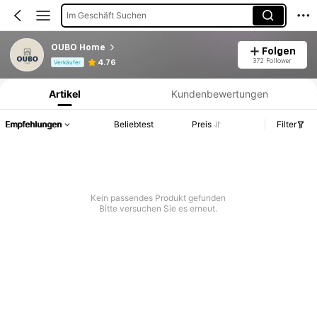
Im Geschäft Suchen
OUBO Home
Folgen
Produktinformation: Preisangabe, Verkaufs- und Lagerbestandsdetails.
372 Follower
4.76
Verkäufer
Artikel
Kundenbewertungen
Empfehlungen
Beliebtest
Preis
Filter
Kein passendes Produkt gefunden
Bitte versuchen Sie es erneut.