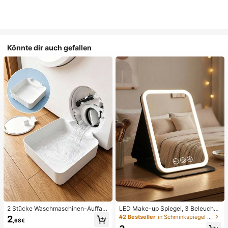
Könnte dir auch gefallen
2 Stücke Waschmaschinen-Auffan
LED Make-up Spiegel, 3 Beleuchtu
gwanne Tropfschale, wasserdichte
ngsmodi, einstellbare Helligkeit, tra
#2 Bestseller
in Schminkspiegel & Duschspiegel
2
,68€
Bodenschutzmatte für Waschraum,
gbares faltbares Design, geeignet f