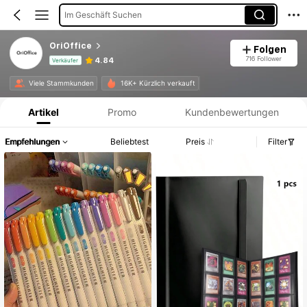
Im Geschäft Suchen
OriOffice
Folgen
716 Follower
4.84
Verkäufer
Produktinformation: Preisangabe, Verkaufs- und Lagerbestandsdetails.
Viele Stammkunden
16K+ Kürzlich verkauft
Artikel
Promo
Kundenbewertungen
Empfehlungen
Beliebtest
Preis
Filter