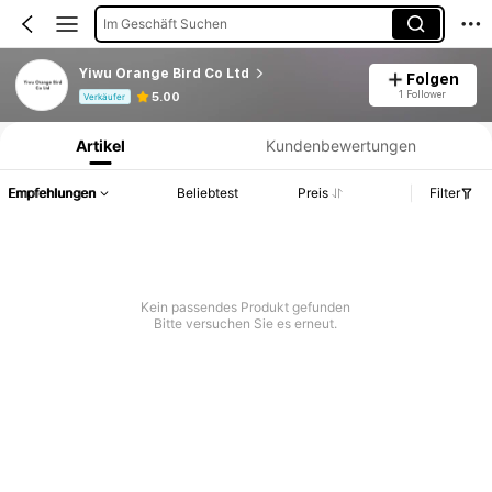
Im Geschäft Suchen
Yiwu Orange Bird Co Ltd
Folgen
Produktinformation: Preisangabe, Verkaufs- und Lagerbestandsdetails.
1 Follower
5.00
Verkäufer
Artikel
Kundenbewertungen
Empfehlungen
Beliebtest
Preis
Filter
Kein passendes Produkt gefunden
Bitte versuchen Sie es erneut.