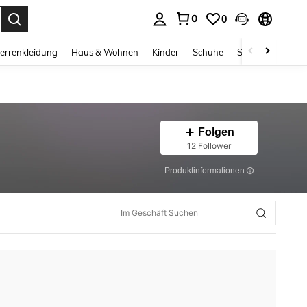
0
0
ess Enter to select.
errenkleidung
Haus & Wohnen
Kinder
Schuhe
Schmuck & Acces
Folgen
12 Follower
Produktinformationen