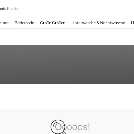
ante Kleider
and down arrow keys to navigate search Zuletzt gesucht and Suche und Finde. Pr
dung
Bademode
Große Größen
Unterwäsche & Nachtwäsche
H