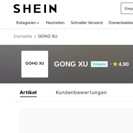
Eleg
Use up 
Kategorien
Neuheiten
Schneller Versand
Damenbeklei
Startseite
GONG XU
/
GONG XU
4.90
Verkäufer
Artikel
Kundenbewertungen