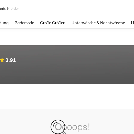
ante Kleider
and down arrow keys to navigate search Zuletzt gesucht and Suche und Finde. Pr
dung
Bademode
Große Größen
Unterwäsche & Nachtwäsche
H
3.91