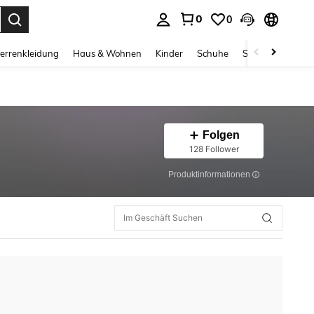
0
0
ess Enter to select.
errenkleidung
Haus & Wohnen
Kinder
Schuhe
Schmuck & Acces
Folgen
128 Follower
Produktinformationen