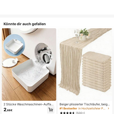
Könnte dir auch gefallen
2 Stücke Waschmaschinen-Auffan
Beiger plissierter Tischläufer, beige
gwanne Tropfschale, wasserdichte
Tischdecke, Geburtstagsfeier-Zub
#1 Bestseller
in Hochzeitsfeier Party-Tischdecke
2
,68€
Bodenschutzmatte für Waschraum,
ehör, Geburtstagsdekoration, hellbr
(500+)