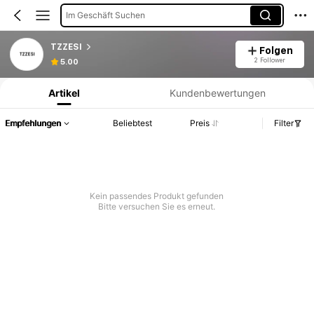
Im Geschäft Suchen
TZZESI
Folgen
Produktinformation: Preisangabe, Verkaufs- und Lagerbestandsdetails.
2 Follower
5.00
Artikel
Kundenbewertungen
Empfehlungen
Beliebtest
Preis
Filter
Kein passendes Produkt gefunden
Bitte versuchen Sie es erneut.