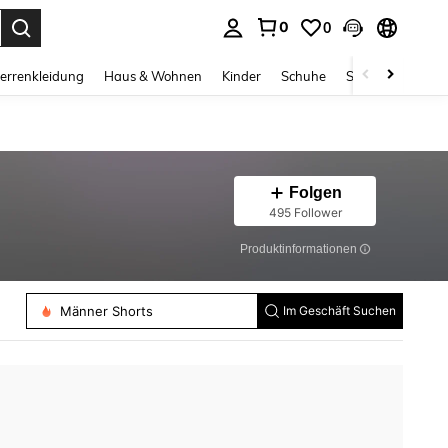
0
0
ess Enter to select.
errenkleidung
Haus & Wohnen
Kinder
Schuhe
Schmuck & Acces
Folgen
495 Follower
Produktinformationen
Männer Shorts
Im Geschäft Suchen