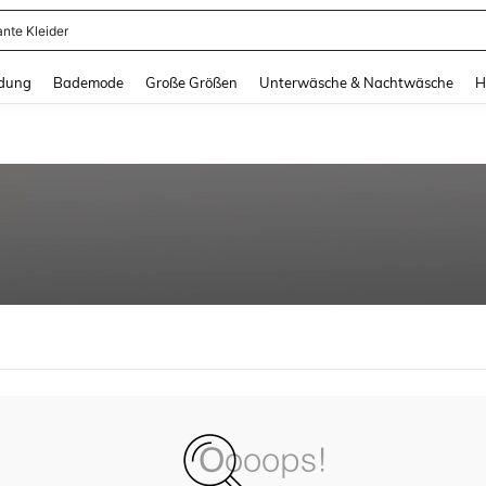
ante Kleider
and down arrow keys to navigate search Zuletzt gesucht and Suche und Finde. Pr
dung
Bademode
Große Größen
Unterwäsche & Nachtwäsche
H