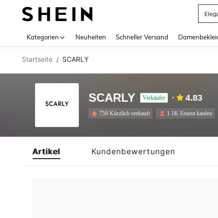
Eleg
Use up 
Kategorien
Neuheiten
Schneller Versand
Damenbeklei
Startseite
SCARLY
/
SCARLY
4.83
Verkäufer
759 Kürzlich verkauft
1.1K Erneut kaufen
Artikel
Kundenbewertungen