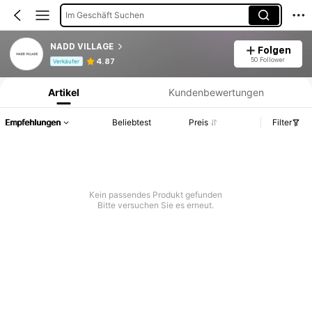
Im Geschäft Suchen
NADD VILLAGE
Folgen
Produktinformation: Preisangabe, Verkaufs- und Lagerbestandsdetails.
50 Follower
4.87
Verkäufer
Artikel
Kundenbewertungen
Empfehlungen
Beliebtest
Preis
Filter
Kein passendes Produkt gefunden
Bitte versuchen Sie es erneut.