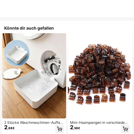
Könnte dir auch gefallen
2 Stücke Waschmaschinen-Auffan
Mini-Haarspangen in verschiedene
2
2
gwanne Tropfschale, wasserdichte
n Farben, geeignet für Frauenfrisure
,68€
,58€
Bodenschutzmatte für Waschraum,
n und dekorative Haaraccessoires,