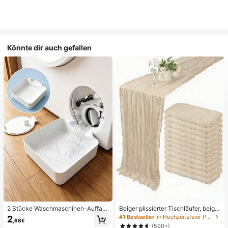
Könnte dir auch gefallen
2 Stücke Waschmaschinen-Auffan
Beiger plissierter Tischläufer, beige
gwanne Tropfschale, wasserdichte
Tischdecke, Geburtstagsfeier-Zub
#1 Bestseller
in Hochzeitsfeier Party-Tischdecke
2
,68€
Bodenschutzmatte für Waschraum,
ehör, Geburtstagsdekoration, hellbr
(500+)