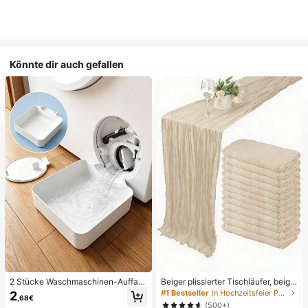
Könnte dir auch gefallen
2 Stücke Waschmaschinen-Auffan
Beiger plissierter Tischläufer, beige
gwanne Tropfschale, wasserdichte
Tischdecke, Geburtstagsfeier-Zub
#1 Bestseller
in Hochzeitsfeier Party-Tischdecke
2
,68€
Bodenschutzmatte für Waschraum,
ehör, Geburtstagsdekoration, hellbr
(500+)