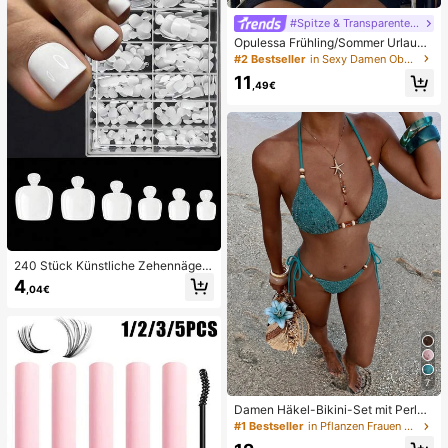
gsaufhellend
#Spitze & Transparente Stile
Opulessa Frühling/Sommer Urlaub
Einfarbiges Strick Spitze Damen To
#2 Bestseller
in Sexy Damen Oberteile, Blusen & T-Shirts
p
11
,49€
240 Stück Künstliche Zehennägel,
12 Größen, weiße vollständige Abd
4
,04€
eckung Klebe-Zehennagelverlänge
rungen, Salon-Qualität Acryl-Zehe
nnagelverlängerungen
7
Damen Häkel-Bikini-Set mit Perle
n, Neckholder, rückenfrei, sexy, 2-t
#1 Bestseller
in Pflanzen Frauen Bikini-Sets
eiliger Badeanzug im Boho-Stil, ge