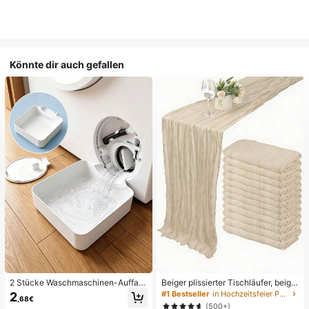
Könnte dir auch gefallen
2 Stücke Waschmaschinen-Auffan
Beiger plissierter Tischläufer, beige
gwanne Tropfschale, wasserdichte
Tischdecke, Geburtstagsfeier-Zub
#1 Bestseller
in Hochzeitsfeier Party-Tischdecke
2
,68€
Bodenschutzmatte für Waschraum,
ehör, Geburtstagsdekoration, hellbr
(500+)