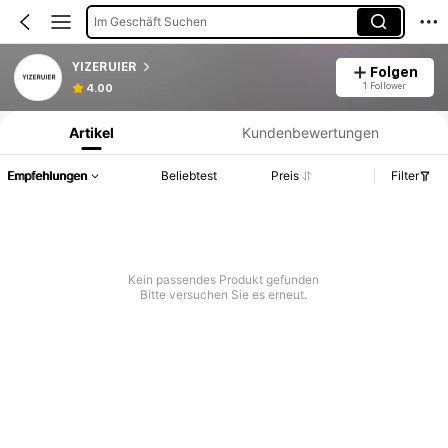
Im Geschäft Suchen
YIZERUIER
Folgen
Produktinformation: Preisangabe, Verkaufs- und Lagerbestandsdetails.
1 Follower
4.00
Artikel
Kundenbewertungen
Empfehlungen
Beliebtest
Preis
Filter
Kein passendes Produkt gefunden
Bitte versuchen Sie es erneut.