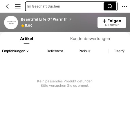
Im Geschäft Suchen
Beautiful Life Of Warmth
Folgen
Produktinformation: Preisangabe, Verkaufs- und Lagerbestandsdetails.
13 Follower
5.00
Artikel
Kundenbewertungen
Empfehlungen
Beliebtest
Preis
Filter
Kein passendes Produkt gefunden
Bitte versuchen Sie es erneut.