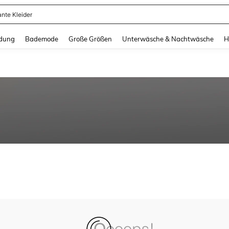
ante Kleider
and down arrow keys to navigate search Zuletzt gesucht and Suche und Finde. Pr
dung
Bademode
Große Größen
Unterwäsche & Nachtwäsche
H