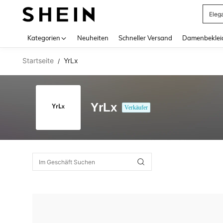
Eleg
Use up 
Kategorien
Neuheiten
Schneller Versand
Damenbeklei
Startseite
YrLx
/
YrLx
Verkäufer