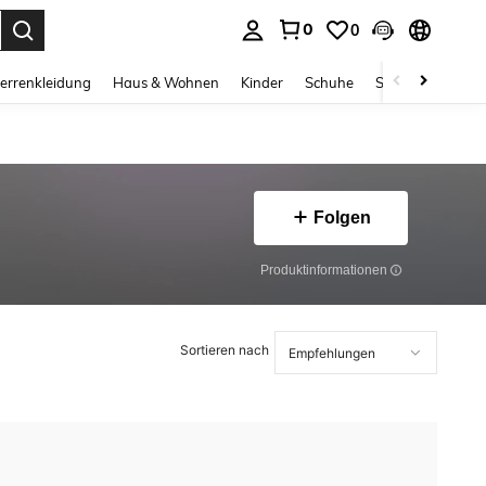
0
0
ess Enter to select.
errenkleidung
Haus & Wohnen
Kinder
Schuhe
Schmuck & Acces
Folgen
Produktinformationen
Sortieren nach