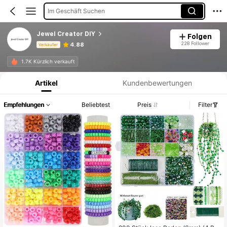
Im Geschäft Suchen
Jewel Creator DIY
Folgen
228 Follower
4.88
Verkäufer
Produktinformation: Preisangabe, Verkaufs- und Lagerbestandsdetails.
1.7K Kürzlich verkauft
Artikel
Kundenbewertungen
Empfehlungen
Beliebtest
Preis
Filter