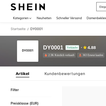
Eleg
Use up 
Kategorien
Neuheiten
Schneller Versand
Damenbeklei
Startseite
DY0001
/
DY0001
4.88
Verkäufer
2.3K Kürzlich verkauft
363 Erneut kaufen
Artikel
Kundenbewertungen
Filter
Preisklasse (EUR)