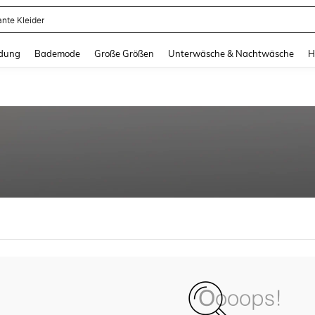
ante Kleider
and down arrow keys to navigate search Zuletzt gesucht and Suche und Finde. Pr
dung
Bademode
Große Größen
Unterwäsche & Nachtwäsche
H