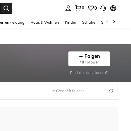
0
0
ess Enter to select.
errenkleidung
Haus & Wohnen
Kinder
Schuhe
Schmuck & Acces
Folgen
48 Follower
Produktinformationen