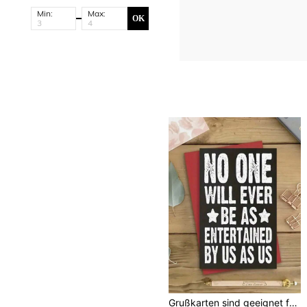
Min:
Max:
OK
Grußkarten sind geeignet für die Geburtstage Ihrer lieben Freunde, Eltern und Freunde (inklusive Umschläge)