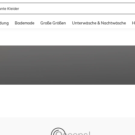
ante Kleider
and down arrow keys to navigate search Zuletzt gesucht and Suche und Finde. Pr
dung
Bademode
Große Größen
Unterwäsche & Nachtwäsche
H