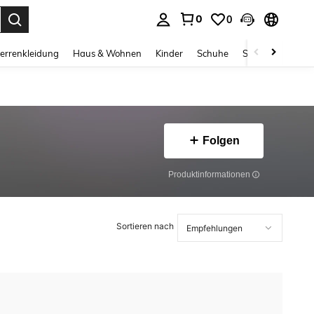
0
0
ess Enter to select.
errenkleidung
Haus & Wohnen
Kinder
Schuhe
Schmuck & Acces
Folgen
Produktinformationen
Sortieren nach