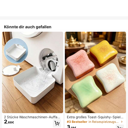
Könnte dir auch gefallen
2 Stücke Waschmaschinen-Auffan
Extra großes Toast-Squishy-Spielz
2
gwanne Tropfschale, wasserdichte
eug, superweiches Buttertoast-Stre
#3 Bestseller
in Reisespielzeugset Quetschspielzeug für Teenager
,68€
Bodenschutzmatte für Waschraum,
ssabbau-Drückspielzeug, erhältlich
3
,18€