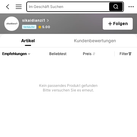
Im Geschäft Suchen
sikaidianzi1
Folgen
Produktinformation: Preisangabe, Verkaufs- und Lagerbestandsdetails.
5.00
Verkäufer
Artikel
Kundenbewertungen
Empfehlungen
Beliebtest
Preis
Filter
Kein passendes Produkt gefunden
Bitte versuchen Sie es erneut.