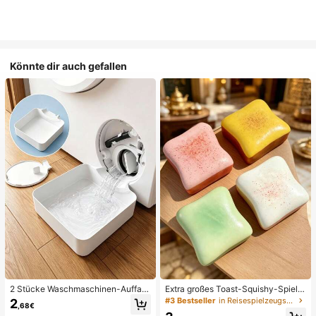
Könnte dir auch gefallen
2 Stücke Waschmaschinen-Auffan
Extra großes Toast-Squishy-Spielz
gwanne Tropfschale, wasserdichte
eug, superweiches Buttertoast-Stre
#3 Bestseller
in Reisespielzeugset Quetschspielzeug für Teenager
2
,68€
Bodenschutzmatte für Waschraum,
ssabbau-Drückspielzeug, erhältlich